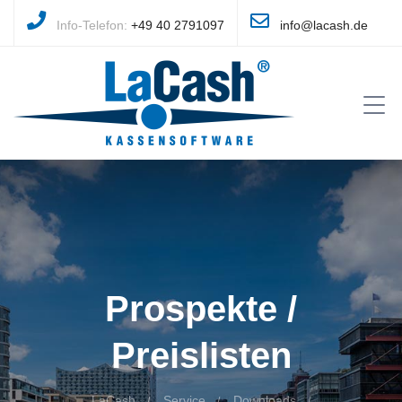
Info-Telefon:
+49 40 2791097
info@lacash.de
Prospekte /
Preislisten
LaCash
Service
Downloads